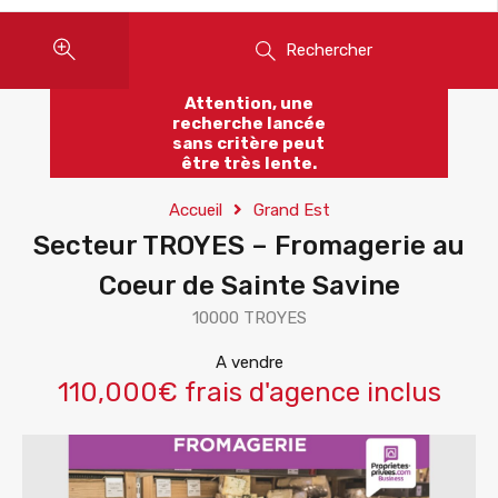
Rechercher
Attention, une
recherche lancée
sans critère peut
être très lente.
Accueil
Grand Est
Secteur TROYES – Fromagerie au
Coeur de Sainte Savine
10000 TROYES
A vendre
110,000€ frais d'agence inclus