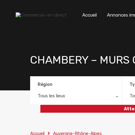
Accueil
Annonces imm
CHAMBERY – MURS C
Région
Ty
Tous les lieux
To
Atte
Accueil
Auvergne-Rhône-Alpes