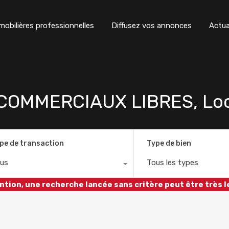
obilières professionnelles
Diffusez vos annonces
Actua
OMMERCIAUX LIBRES, Loc
pe de transaction
Type de bien
us
Tous les types
ntion, une recherche lancée sans critère peut être très l