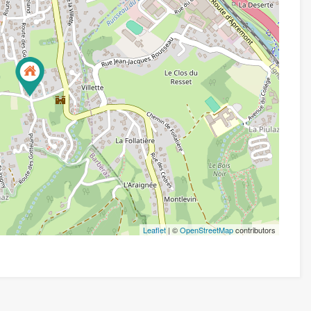
Leaflet
| ©
OpenStreetMap
contributors