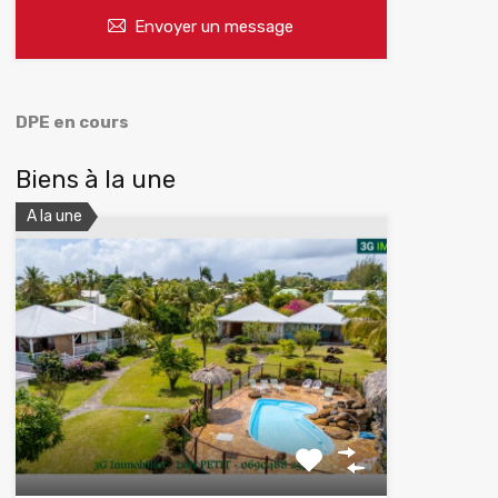
Envoyer un message
DPE en cours
Biens à la une
A la une