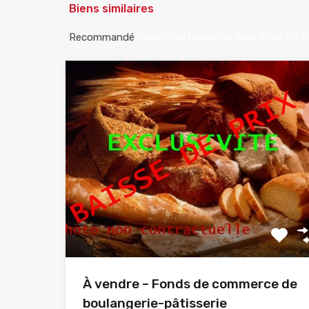
Biens similaires
Recommandé
Caractéristiques Du Bien
Type De B
À vendre – Fonds de commerce de
boulangerie-pâtisserie