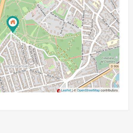
Leaflet
| ©
OpenStreetMap
contributors