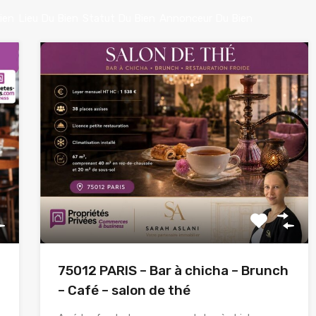
ien
Lieu Du Bien
Statut Du Bien
Annonceur Du Bien
75012 PARIS – Bar à chicha – Brunch
– Café – salon de thé