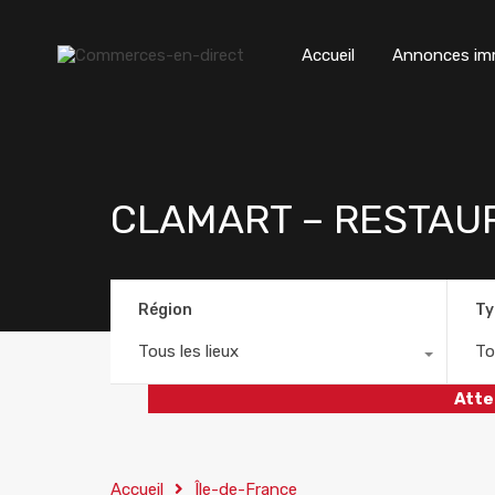
Accueil
Annonces imm
CLAMART – RESTAU
Région
Ty
Tous les lieux
To
Atte
Accueil
Île-de-France