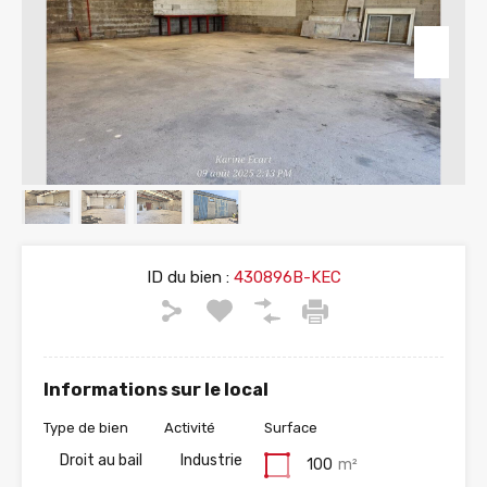
ID du bien :
430896B-KEC
Informations sur le local
Type de bien
Activité
Surface
Droit au bail
Industrie
100
m²