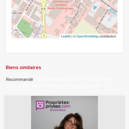
Leaflet
| ©
OpenStreetMap
contributors
Biens similaires
Recommandé
Caractéristiques Du Bien
Type De Bien
Lieu Du Bien
Statut Du Bien
Annonceur Du Bien