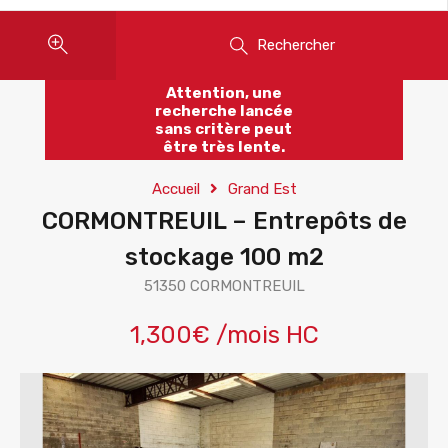
Rechercher
Attention, une
recherche lancée
sans critère peut
être très lente.
Accueil
Grand Est
CORMONTREUIL – Entrepôts de
stockage 100 m2
51350 CORMONTREUIL
1,300€ /mois HC