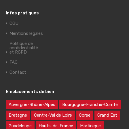
Infos pratiques
CGU
Mentions légales
Politique de
confidentialité
et RGPD
FAQ
Contact
Emplacements de bien
Auvergne-Rhône-Alpes
Bourgogne-Franche-Comté
Bretagne
Centre-Val de Loire
Corse
Grand Est
Guadeloupe
Hauts-de-France
Martinique