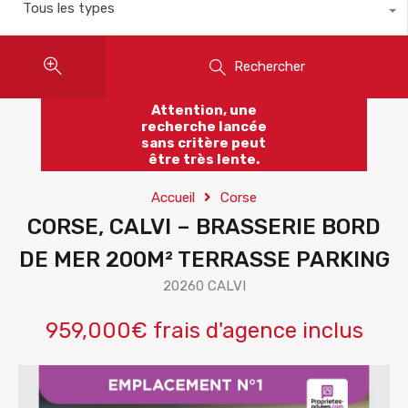
Tous les types
Rechercher
Attention, une
recherche lancée
sans critère peut
être très lente.
Accueil
Corse
CORSE, CALVI – BRASSERIE BORD
DE MER 200M² TERRASSE PARKING
20260 CALVI
959,000€ frais d'agence inclus