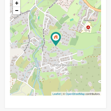
+
−
Leaflet
| ©
OpenStreetMap
contributors