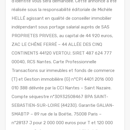
d’identité vous sera demandée. Cette annonce a été
réalisée sous la responsabilité éditoriale de Michèle
HELLÉ agissant en qualité de conseiller immobilier
indépendant sous portage salarial auprès de SAS
PROPRIETES PRIVEES, au capital de 44 920 euros,
ZAC LE CHÊNE FERRÉ – 44 ALLÉE DES CINQ
CONTINENTS 44120 VERTOU; SIRET 487 624 777
00040, RCS Nantes. Carte Professionnelle
Transactions sur immeubles et fonds de commerce
(T) et Gestion immobilière (G) n°CPI 4401 2016 000
010 388 délivrée par la CCI Nantes – Saint Nazaire.
Compte séquestre n°30932508467 BPA SAINT-
SEBASTIEN-SUR-LOIRE (44230). Garantie GALIAN-
SMABTP – 89 rue de la Boétie, 75008 Paris –
n°28137 J pour 2 000 000 euros pour T et 120 000