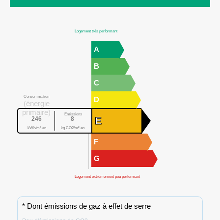
Logement très performant
A
B
C
Consommation
D
(énergie
primaire)
Emissions
E
246
8
kWh/m².an
kg CO2/m².an
F
G
Logement extrêmement peu performant
* Dont émissions de gaz à effet de serre