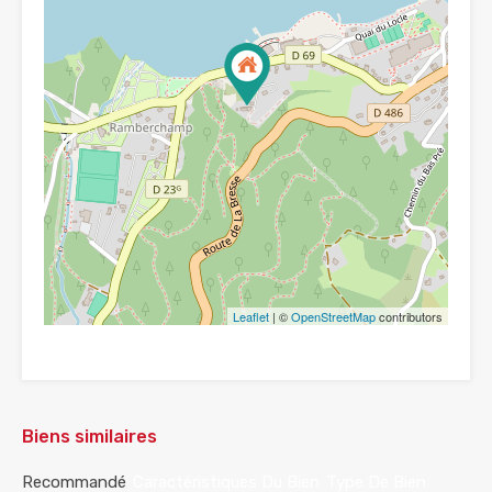
Leaflet
| ©
OpenStreetMap
contributors
Biens similaires
Recommandé
Caractéristiques Du Bien
Type De Bien