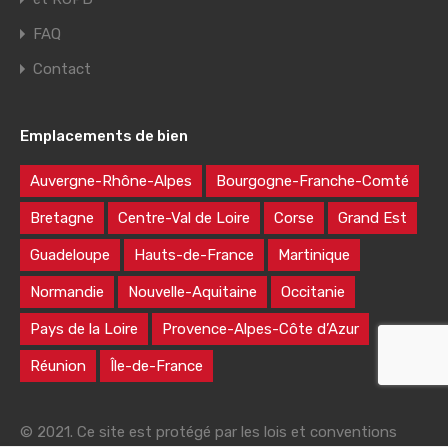
FAQ
Contact
Emplacements de bien
Auvergne-Rhône-Alpes
Bourgogne-Franche-Comté
Bretagne
Centre-Val de Loire
Corse
Grand Est
Guadeloupe
Hauts-de-France
Martinique
Normandie
Nouvelle-Aquitaine
Occitanie
Pays de la Loire
Provence-Alpes-Côte d’Azur
Réunion
Île-de-France
© 2021. Ce site est protégé par les lois et conventions