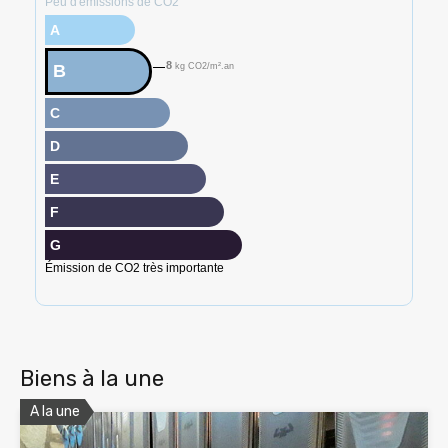
Peu d'émissions de CO2
A
8
B
kg CO2/m².an
C
D
E
F
G
Émission de CO2 très importante
Biens à la une
A la une