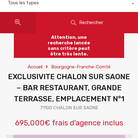
Tous les types
Rechercher
Attention, une
recherche lancée
sans critère peut
être très lente.
Accueil
Bourgogne-Franche-Comté
EXCLUSIVITE CHALON SUR SAONE
– BAR RESTAURANT, GRANDE
TERRASSE, EMPLACEMENT N°1
71100 CHALON SUR SAONE
695,000€ frais d'agence inclus