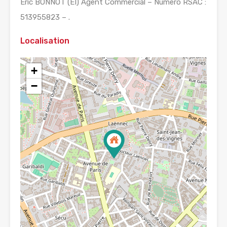
Eric BONNOT (EI) Agent Commercial – Numéro RSAC :
513955823 – .
Localisation
+
−