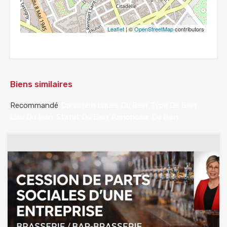
Leaflet
| ©
OpenStreetMap
contributors
Biens similaires
Recommandé
Caractéristiques Du Bien
Type De Bien
Lieu Du Bien
Statut Du Bien
Annonceur Du Bien