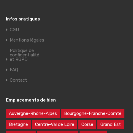
Infos pratiques
CGU
Mentions légales
Politique de
confidentialité
et RGPD
FAQ
Contact
Emplacements de bien
Auvergne-Rhône-Alpes
Bourgogne-Franche-Comté
Bretagne
Centre-Val de Loire
Corse
Grand Est