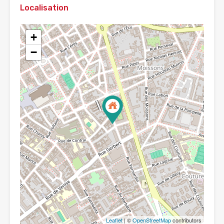
Localisation
+
−
Leaflet
| ©
OpenStreetMap
contributors