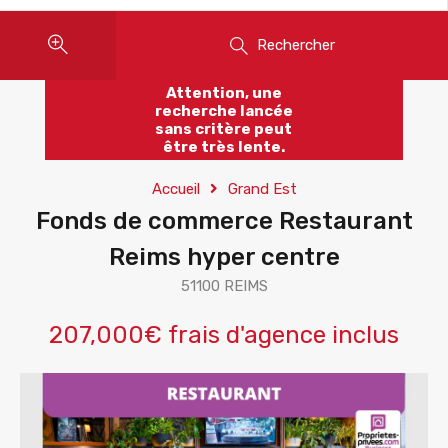
Rechercher
Attention, une
recherche lancée
sans critère peut
être très lente.
Accueil
Grand Est
Fonds de commerce Restaurant
Reims hyper centre
51100 REIMS
207,000€ frais d'agence inclus