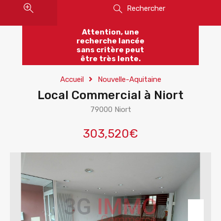
Rechercher
Attention, une
recherche lancée
sans critère peut
être très lente.
Accueil
Nouvelle-Aquitaine
Local Commercial à Niort
79000 Niort
303,520€