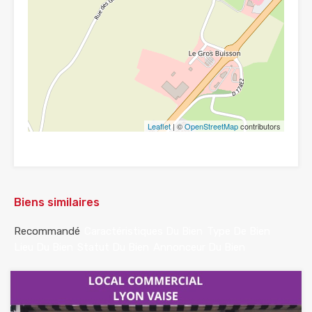
Leaflet
| ©
OpenStreetMap
contributors
Biens similaires
Recommandé
Caractéristiques Du Bien
Type De Bien
Lieu Du Bien
Statut Du Bien
Annonceur Du Bien