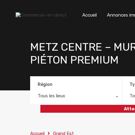
Accueil
Annonces imm
METZ CENTRE – MU
PIÉTON PREMIUM
Région
Ty
Tous les lieux
To
Atte
Accueil
Grand Est