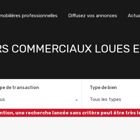
obilières professionnelles
Diffusez vos annonces
Actua
RS COMMERCIAUX LOUES
pe de transaction
Type de bien
us
Tous les types
ntion, une recherche lancée sans critère peut être très l