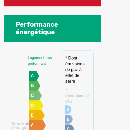
Performance
énergétique
Logement très
* Dont
performant
émissions
de gaz à
effet de
A
serre
B
Peu
C
d'émissions de
CO2
D
A
E
B
Consommation
F
(énergie
C