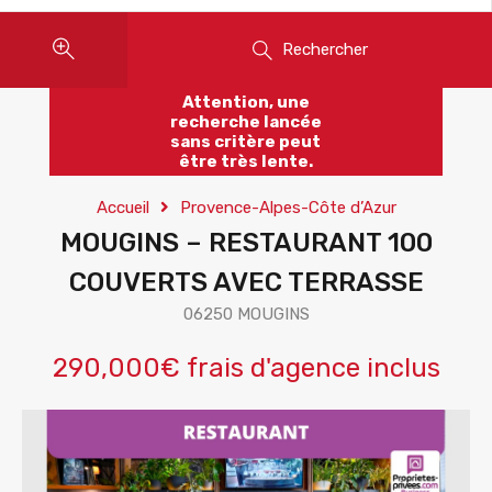
Rechercher
Attention, une
recherche lancée
sans critère peut
être très lente.
Accueil
Provence-Alpes-Côte d’Azur
MOUGINS – RESTAURANT 100
COUVERTS AVEC TERRASSE
06250 MOUGINS
290,000€ frais d'agence inclus