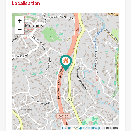
Localisation
+
−
Leaflet
| ©
OpenStreetMap
contributors