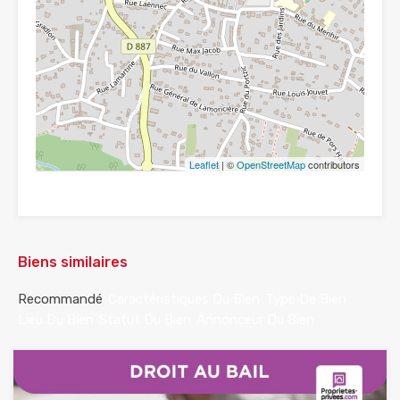
Leaflet
| ©
OpenStreetMap
contributors
Biens similaires
Recommandé
Caractéristiques Du Bien
Type De Bien
Lieu Du Bien
Statut Du Bien
Annonceur Du Bien