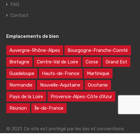
FAQ
Contact
Emplacements de bien
Auvergne-Rhône-Alpes
Bourgogne-Franche-Comté
Bretagne
Centre-Val de Loire
Corse
Grand Est
Guadeloupe
Hauts-de-France
Martinique
Normandie
Nouvelle-Aquitaine
Occitanie
Pays de la Loire
Provence-Alpes-Côte d’Azur
Réunion
Île-de-France
© 2021. Ce site est protégé par les lois et conventions
nationales et internationales sur le droit d'auteur