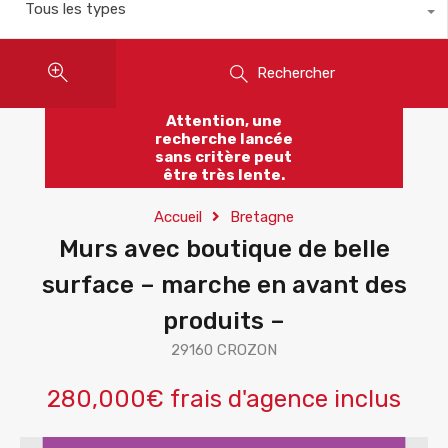
Tous les types
Rechercher
Attention, une
recherche lancée
sans critère peut
être très lente.
Accueil
Bretagne
Murs avec boutique de belle
surface – marche en avant des
produits –
29160 CROZON
280,000€ frais d'agence inclus