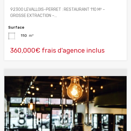
92300 LEVALLOIS-PERRET : RESTAURANT 110 M² –
GROSSE EXTRACTION –…
Surface
110
m²
360,000€ frais d'agence inclus