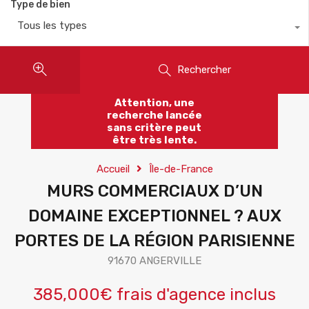
Type de bien
Tous les types
Rechercher
Attention, une
recherche lancée
sans critère peut
être très lente.
Accueil
Île-de-France
MURS COMMERCIAUX D’UN
DOMAINE EXCEPTIONNEL ? AUX
PORTES DE LA RÉGION PARISIENNE
91670 ANGERVILLE
385,000€ frais d'agence inclus