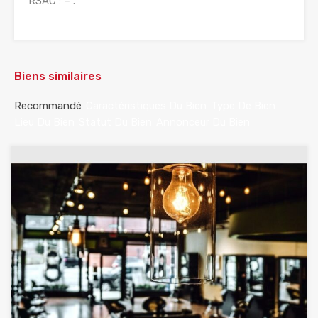
RSAC : – .
Biens similaires
Recommandé
Caractéristiques Du Bien
Type De Bien
Lieu Du Bien
Statut Du Bien
Annonceur Du Bien