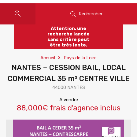
Rechercher
Attention, une
recherche lancée
sans critère peut
être très lente.
Accueil
Pays de la Loire
NANTES – CESSION BAIL, LOCAL
COMMERCIAL 35 m² CENTRE VILLE
44000 NANTES
A vendre
88,000€ frais d'agence inclus