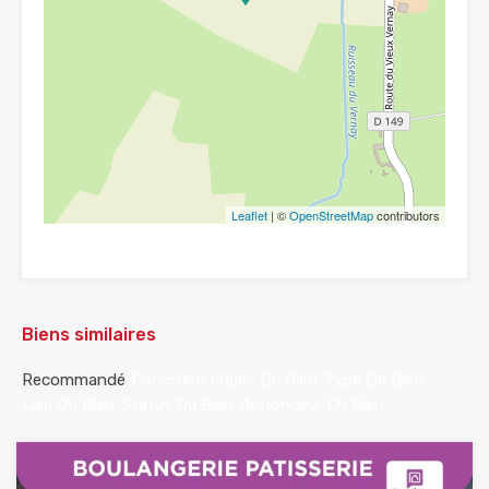
Leaflet
| ©
OpenStreetMap
contributors
Biens similaires
Recommandé
Caractéristiques Du Bien
Type De Bien
Lieu Du Bien
Statut Du Bien
Annonceur Du Bien