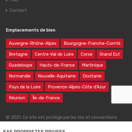
FAQ
Contact
Emplacements de bien
Auvergne-Rhône-Alpes
Bourgogne-Franche-Comté
Bretagne
Centre-Val de Loire
Corse
Grand Est
Guadeloupe
Hauts-de-France
Martinique
Normandie
Nouvelle-Aquitaine
Occitanie
Pays de la Loire
Provence-Alpes-Côte d’Azur
Réunion
Île-de-France
© 2021. Ce site est protégé par les lois et conventions
nationales et internationales sur le droit d'auteur
SAS PROPRIETES PRIVEES