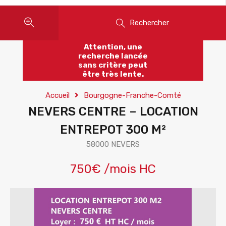
Rechercher
Attention, une
recherche lancée
sans critère peut
être très lente.
Accueil
Bourgogne-Franche-Comté
NEVERS CENTRE – LOCATION
ENTREPOT 300 M²
58000 NEVERS
750€ /mois HC