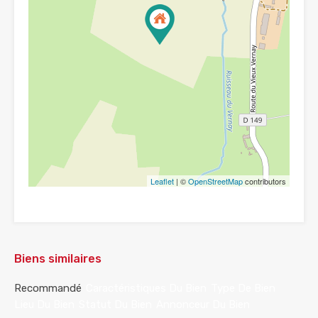
Leaflet
| ©
OpenStreetMap
contributors
Biens similaires
Recommandé
Caractéristiques Du Bien
Type De Bien
Lieu Du Bien
Statut Du Bien
Annonceur Du Bien