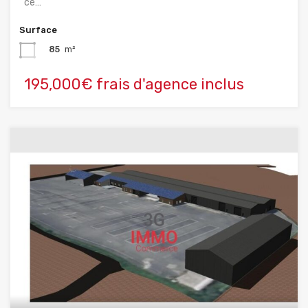
ce…
Surface
85
m²
195,000€ frais d'agence inclus