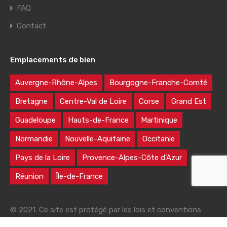
FAQ
Contact
Emplacements de bien
Auvergne-Rhône-Alpes
Bourgogne-Franche-Comté
Bretagne
Centre-Val de Loire
Corse
Grand Est
Guadeloupe
Hauts-de-France
Martinique
Normandie
Nouvelle-Aquitaine
Occitanie
Pays de la Loire
Provence-Alpes-Côte d’Azur
Réunion
Île-de-France
© 2021. Ce site est protégé par les lois et conventions
nationales et internationales sur le droit d'auteur