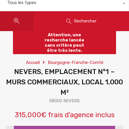
Tous les types
Rechercher
Attention, une
recherche lancée
sans critère peut
être très lente.
Accueil
Bourgogne-Franche-Comté
NEVERS, EMPLACEMENT N°1 –
MURS COMMERCIAUX, LOCAL 1.000
M²
58000 NEVERS
315,000€ frais d'agence inclus