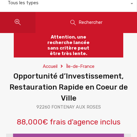
Tous les types
Rechercher
Attention, une
recherche lancée
sans critère peut
être très lente.
Accueil
Île-de-France
Opportunité d’Investissement,
Restauration Rapide en Coeur de
Ville
92260 FONTENAY AUX ROSES
88,000€ frais d'agence inclus