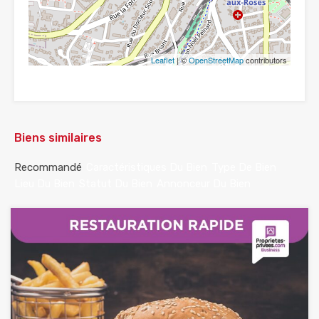
Leaflet
| ©
OpenStreetMap
contributors
Biens similaires
Recommandé
Caractéristiques Du Bien
Type De Bien
Lieu Du Bien
Statut Du Bien
Annonceur Du Bien