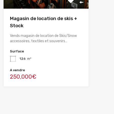
Magasin de location de skis +
Stock
Vends magasin de location de Skis/Snow
accessoires, textiles et souvenirs…
Surface
126
m²
A vendre
250,000€