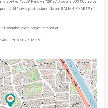
 la Boétie, 75008 Paris – n°28137 J pour 2 000 000 euros
sponsabilité civile professionnelle par GALIAN-SMABTP n°
et sécurise votre projet immobilier.
RSAC : LYON 982 302 978 – .