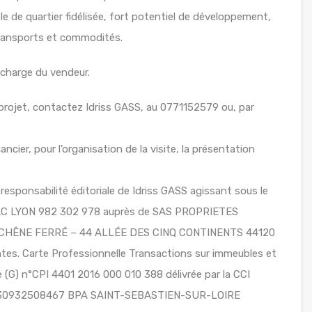
 de quartier fidélisée, fort potentiel de développement,
transports et commodités.
a charge du vendeur.
projet, contactez Idriss GASS, au 0771152579 ou, par
ancier, pour l’organisation de la visite, la présentation
esponsabilité éditoriale de Idriss GASS agissant sous le
RSAC LYON 982 302 978 auprès de SAS PROPRIETES
LE CHÊNE FERRÉ – 44 ALLÉE DES CINQ CONTINENTS 44120
s. Carte Professionnelle Transactions sur immeubles et
(G) n°CPI 4401 2016 000 010 388 délivrée par la CCI
 n°30932508467 BPA SAINT-SEBASTIEN-SUR-LOIRE