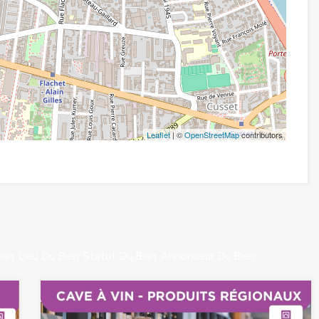
Leaflet
| ©
OpenStreetMap
contributors
ien
Lieu Du Bien
Statut Du Bien
Annonceur Du Bien