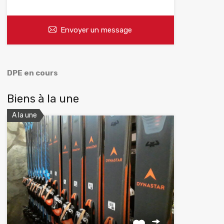
Envoyer un message
DPE en cours
Biens à la une
A la une