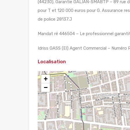
(44230). Garantie GALIAN-SMABTP – 89 rue de
pour T et 120 000 euros pour G. Assurance re
de police 28137.J
Mandat ré 446504 – Le professionnel garantit 
Idriss GASS (EI) Agent Commercial – Numéro 
Localisation
+
−