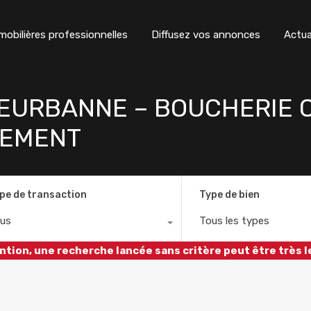
obilières professionnelles
Diffusez vos annonces
Actua
LEURBANNE – BOUCHERIE
GEMENT
pe de transaction
Type de bien
us
Tous les types
ntion, une recherche lancée sans critère peut être très l