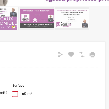
Surface
imité
60
m²