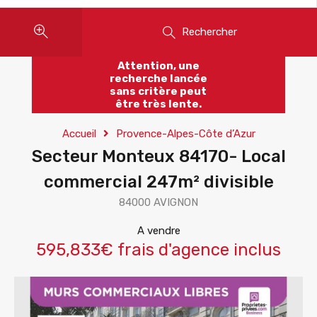
Rechercher
Attention, une
recherche lancée
sans critère peut
être très lente.
Accueil
Provence-Alpes-Côte d’Azur
Secteur Monteux 84170- Local
commercial 247m² divisible
84000 AVIGNON
A vendre
595,833€ frais d'agence inclus