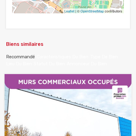
Leaflet
| ©
OpenStreetMap
contributors
Biens similaires
Recommandé
Caractéristiques Du Bien
Type De Bien
Lieu Du Bien
Statut Du Bien
Annonceur Du Bien