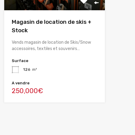
Magasin de location de skis +
Stock
Vends magasin de location de Skis/Snow
accessoires, textiles et souvenirs…
Surface
126
m²
A vendre
250,000€