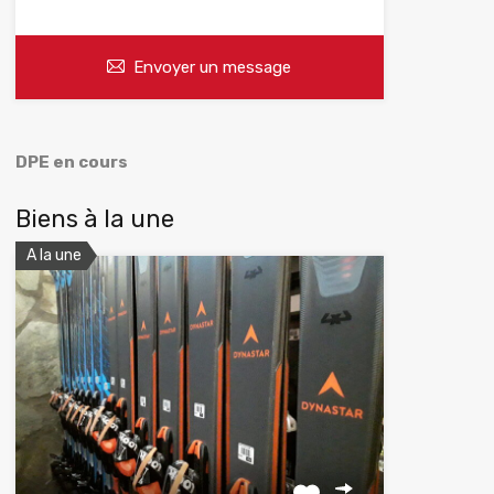
Envoyer un message
DPE en cours
Biens à la une
A la une