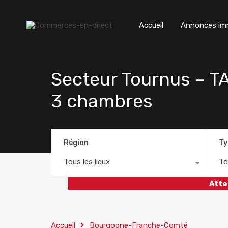
Accueil
Annonces imm
Secteur Tournus – 
3 chambres
Région
Ty
Tous les lieux
To
Atte
Accueil
Bourgogne-Franche-Comté