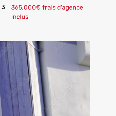
 3
365,000€ frais d'agence
inclus