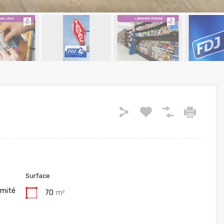
Surface
imité
70
m²