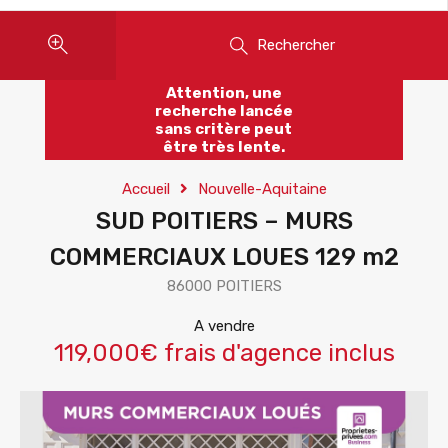
Rechercher
Attention, une
recherche lancée
sans critère peut
être très lente.
Accueil
Nouvelle-Aquitaine
SUD POITIERS – MURS
COMMERCIAUX LOUES 129 m2
86000 POITIERS
A vendre
119,000€ frais d'agence inclus