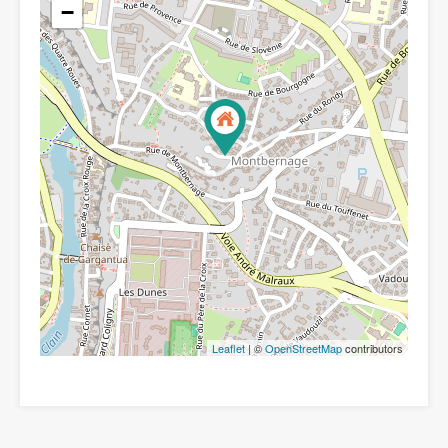
−
Leaflet
| ©
OpenStreetMap
contributors