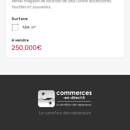
Vends magasin de location de Skis/Snow accessoires,
textiles et souvenirs…
Surface
126
m²
A vendre
250,000€
Le carrefour des repreneurs