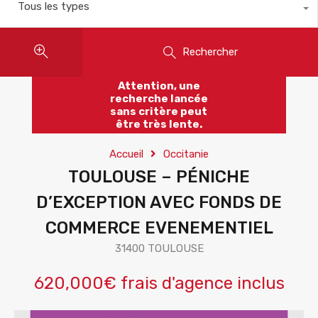
Tous les types
Rechercher
Attention, une
recherche lancée
sans critère peut
être très lente.
Accueil
Occitanie
TOULOUSE – PÉNICHE
D’EXCEPTION AVEC FONDS DE
COMMERCE EVENEMENTIEL
31400 TOULOUSE
620,000€ frais d'agence inclus