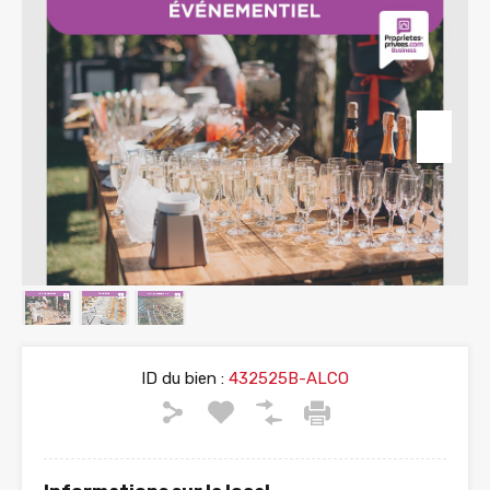
ID du bien :
432525B-ALCO