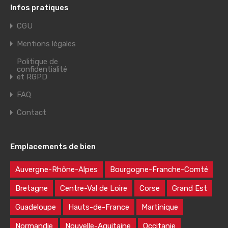
Infos pratiques
CGU
Mentions légales
Politique de
confidentialité
et RGPD
FAQ
Contact
Emplacements de bien
Auvergne-Rhône-Alpes
Bourgogne-Franche-Comté
Bretagne
Centre-Val de Loire
Corse
Grand Est
Guadeloupe
Hauts-de-France
Martinique
Normandie
Nouvelle-Aquitaine
Occitanie