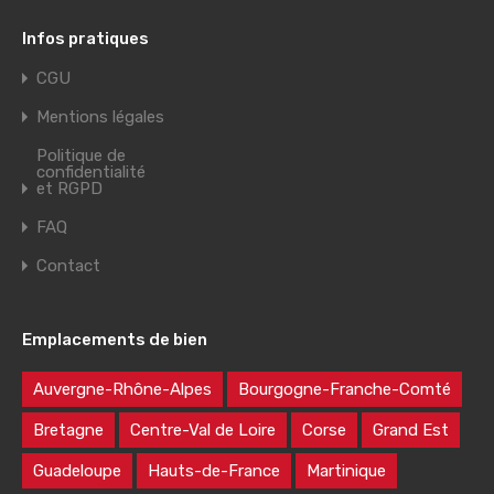
Infos pratiques
CGU
Mentions légales
Politique de
confidentialité
et RGPD
FAQ
Contact
Emplacements de bien
Auvergne-Rhône-Alpes
Bourgogne-Franche-Comté
Bretagne
Centre-Val de Loire
Corse
Grand Est
Guadeloupe
Hauts-de-France
Martinique