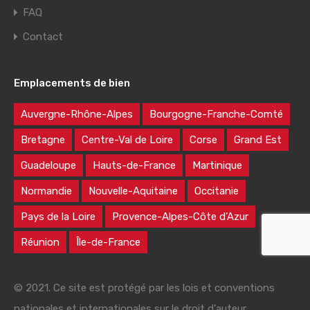
FAQ
Contact
Emplacements de bien
Auvergne-Rhône-Alpes
Bourgogne-Franche-Comté
Bretagne
Centre-Val de Loire
Corse
Grand Est
Guadeloupe
Hauts-de-France
Martinique
Normandie
Nouvelle-Aquitaine
Occitanie
Pays de la Loire
Provence-Alpes-Côte d’Azur
Réunion
Île-de-France
© 2021. Ce site est protégé par les lois et conventions
nationales et internationales sur le droit d'auteur