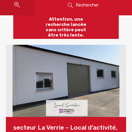
Rechercher
Attention, une
recherche lancée
sans critère peut
être très lente.
secteur La Verrie – Local d’activité,