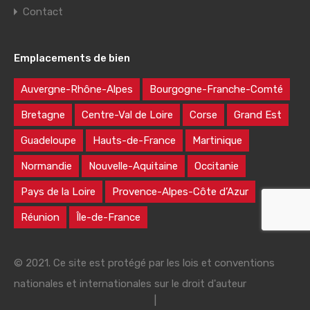
Contact
Emplacements de bien
Auvergne-Rhône-Alpes
Bourgogne-Franche-Comté
Bretagne
Centre-Val de Loire
Corse
Grand Est
Guadeloupe
Hauts-de-France
Martinique
Normandie
Nouvelle-Aquitaine
Occitanie
Pays de la Loire
Provence-Alpes-Côte d’Azur
Réunion
Île-de-France
© 2021. Ce site est protégé par les lois et conventions
nationales et internationales sur le droit d'auteur
|